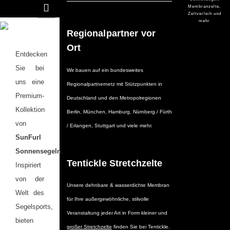
Navigation
Membranzelte,
Zeltverleih und
mehr
Regionalpartner vor
Ort
Entdecken
Sie bei
Wir bauen auf ein bundesweites
uns eine
Regionalpartnernetz mit Stützpunkten in
Premium-
Deutschland und den Metropolregionen
Kollektion
Berlin
, München, Hamburg,
Nürnberg / Fürth
von
/ Erlangen, Stuttgart und viele mehr.
SunFurl
Sonnensegeln
.
Tentickle Stretchzelte
Inspiriert
von der
Unsere dehnbare & wasserdichte Membran
Welt des
für Ihre außergewöhnliche, stilvolle
Segelsports,
Veranstaltung jeder Art in Form kleiner und
bieten
großer Stretchzelte
finden Sie bei Tentickle.