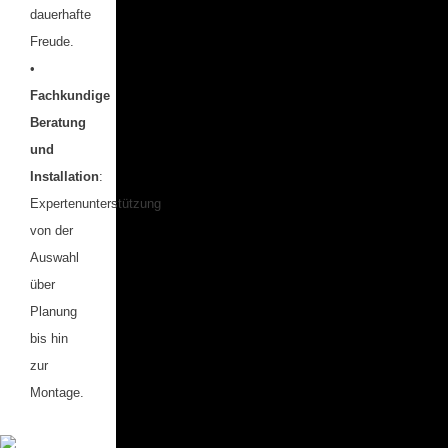
dauerhafte
Freude.
•
Fachkundige
Beratung
und
Installation
:
Expertenunterstützung
von der
Auswahl
über
Planung
bis hin
zur
Montage.