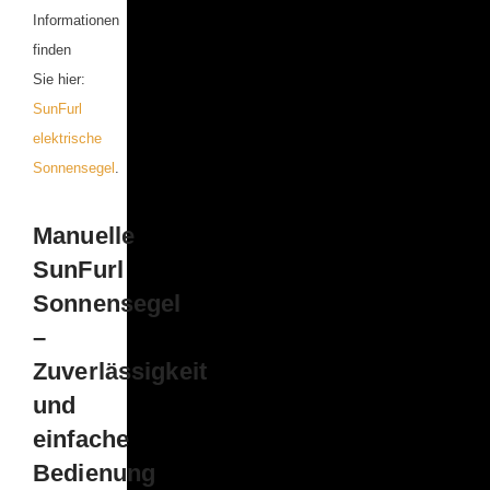
Informationen
finden
Sie hier:
SunFurl
elektrische
Sonnensegel
.
Manuelle
SunFurl
Sonnensegel
–
Zuverlässigkeit
und
einfache
Bedienung