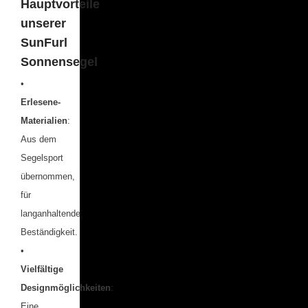
Hauptvorteile
unserer
SunFurl
Sonnensegel
•
Erlesene-
Materialien
:
Aus dem
Segelsport
übernommen,
für
langanhaltende
Beständigkeit.
•
Vielfältige
Designmöglichkeiten
:
Eine