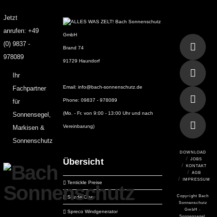
Jetzt
Bach Sonnenschutz
anrufen: +49
GmbH
(0) 9837 -
Brand 74
978089
91729 Haundorf
Ihr
Email: info@bach-sonnenschutz.de
Fachpartner
Phone: 09837 - 978089
für
(Mo. - Fr. von 9:00 - 13:00 Uhr und nach
Sonnensegel,
Vereinbarung)
Markisen &
Sonnenschutz
DOWNLOAD
JOBS
Übersicht
KONTAKT
AGB
IMPRESSUM
Tentickle Preise
Copyright Bach
Shade One
Sonnenschutz
GmbH -
Spreco Windgenerator
Sonnensegel,