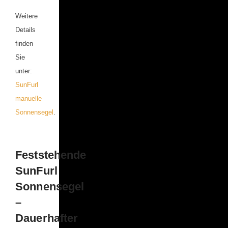
Weitere
Details
finden
Sie
unter:
SunFurl
manuelle
Sonnensegel
.
Feststehende
SunFurl
Sonnensegel
–
Dauerhafter