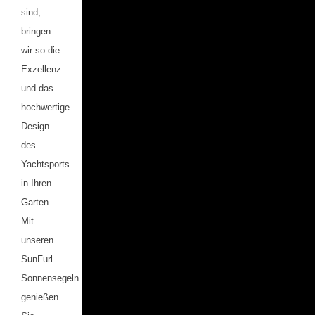
sind,
bringen
wir so die
Exzellenz
und das
hochwertige
Design
des
Yachtsports
in Ihren
Garten.
Mit
unseren
SunFurl
Sonnensegeln
genießen