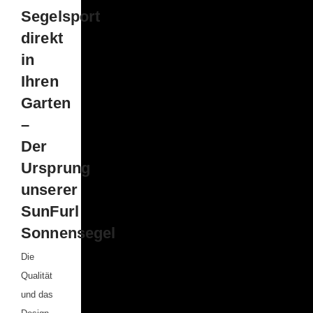
Segelsport
direkt
in
Ihren
Garten
–
Der
Ursprung
unserer
SunFurl
Sonnensegel
Die
Qualität
und das