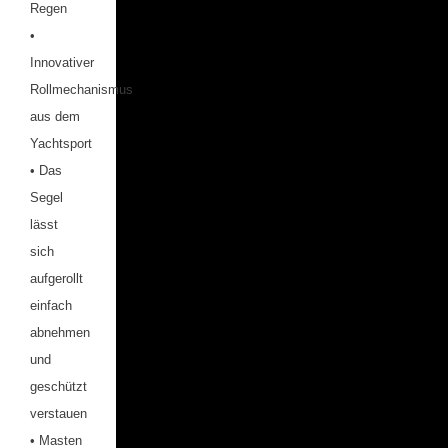
Regen
•
Innovativer
Rollmechanismus
aus dem
Yachtsport
• Das
Segel
lässt
sich
aufgerollt
einfach
abnehmen
und
geschützt
verstauen
• Masten