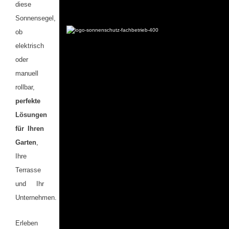
diese
Sonnensegel,
ob
elektrisch
oder
manuell
rollbar,
perfekte
Lösungen
für Ihren
Garten
,
Ihre
Terrasse
und Ihr
Unternehmen.
Erleben