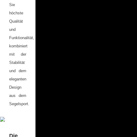
Sie
höchste
Qualität
und
Funktionalität,
kombiniert
mit der
Stabilität
und dem
eleganten
Design
aus dem
Segelsport.
Die