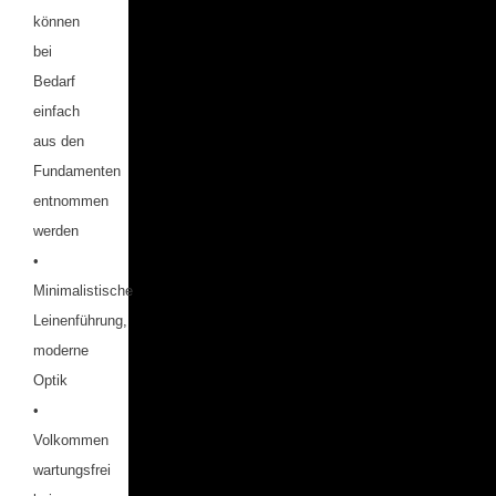
können
bei
Bedarf
einfach
aus den
Fundamenten
entnommen
werden
•
Minimalistische
Leinenführung,
moderne
Optik
•
Volkommen
wartungsfrei